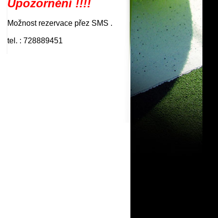
Upozornění !!!!
Možnost rezervace přez SMS .
tel. : 728889451