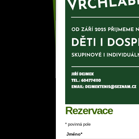
Rezervace
* povinná pole
Jméno*