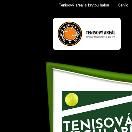
Tenisový areál s krytou halou
Ceník
Tenis Vrchlabí
golfový trenažér,
sauna,
KrkonošeTenis
Vrchlabí