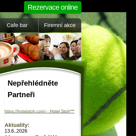
Rezervace online
Cafe bar
Firemní akce
Nepřehlédněte
Partneři
https://hotelstoh.com/
- Hotel Stoh***
Aktuality:
13.6..2026