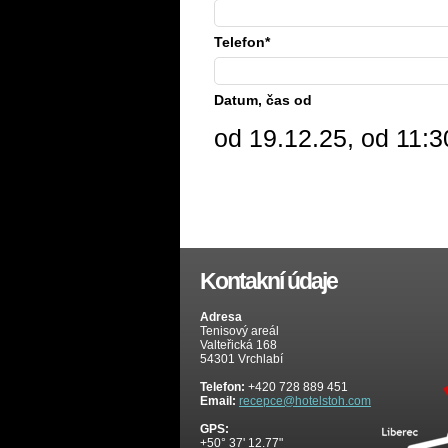
Telefon*
Datum, čas od
od 19.12.25, od 11:3
Kontakní údaje
Adresa
Tenisový areál
Valteřická 168
54301 Vrchlabí
Telefon:
+420 728 889 451
Email:
recepce@hotelstoh.com
GPS:
+50° 37' 12.77"