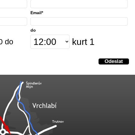
Email*
do
kurt 1
0 do