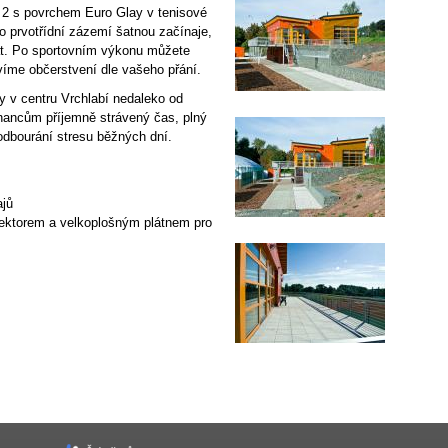
 2 s povrchem Euro Glay v tenisové
o prvotřídní zázemí šatnou začínaje,
at. Po sportovním výkonu můžete
avíme občerstvení dle vašeho přání.
y v centru Vrchlabí nedaleko od
nancům příjemně strávený čas, plný
odbourání stresu běžných dní.
ajů
ojektorem a velkoplošným plátnem pro