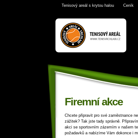
Tenisový areál s krytou halou
Ceník
Firemní akce |
Tenis Vrchlabí
golfový trenažér,
sauna,
KrkonošeTenis
Vrchlabí
Firemní akce
Chcete připravit pro své zaměstnance 
zážitek? Tak jste tady správně. Připrav
akci se sportovním zázemím v našem te
požadavků a nabízíme Vám dokonce i mo