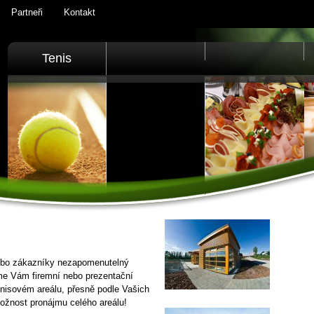
Partneři
Kontakt
Tenis
nebo zákazníky nezapomenutelný
íme Vám firemní nebo prezentační
nisovém areálu, přesně podle Vašich
žnost pronájmu celého areálu!