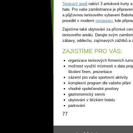
Tenisový areál
nabízí 3 antukové kurty a
hale. Pro vaše zaměstnance je připraven
a půjčovnou tenisového vybavení Babol
posedět v moderní
restauraci
, kde připr
Zajistíme také ubytování za příznivé cen
tenisového areálu. Darujte svým zaměst
zábavy, oddechu, zajímavých zážitků a 
ZAJISTÍME PRO VÁS:
organizace tenisových firmeních turn
možnost využití místnosti s data pr
školení firem, prezentace
zázemí pro vaše sportovní aktivity
komplexní program dle vašeho přání
vhodné společenské prostory
gastronomický servis
ubytování v blízkém hotelu
parkování
77