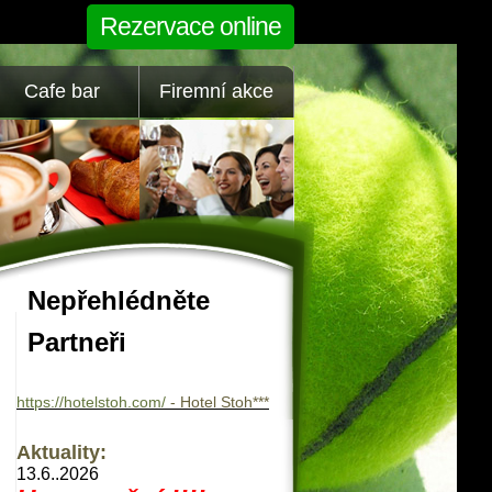
Rezervace online
Cafe bar
Firemní akce
Nepřehlédněte
Partneři
https://hotelstoh.com/
- Hotel Stoh***
Aktuality:
13.6..2026