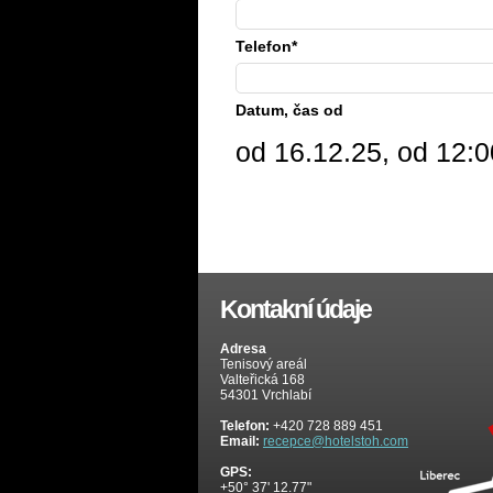
Telefon*
Datum, čas od
od 16.12.25, od 12:0
Kontakní údaje
Adresa
Tenisový areál
Valteřická 168
54301 Vrchlabí
Telefon:
+420 728 889 451
Email:
recepce@hotelstoh.com
GPS:
+50° 37' 12.77"