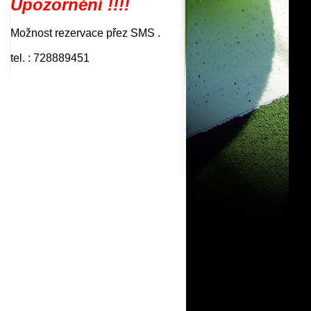
Upozornění !!!!
Možnost rezervace přez SMS .
tel. : 728889451