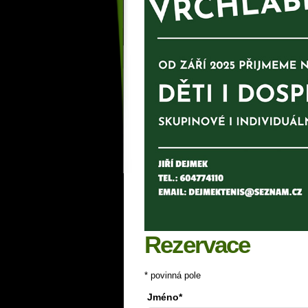
Rezervace
* povinná pole
Jméno*