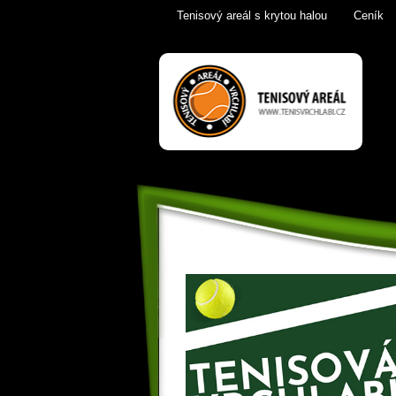
Tenisový areál s krytou halou
Ceník
Tenis Vrchlabí
golfový trenažér,
sauna,
KrkonošeTenis
Vrchlabí