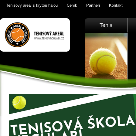
Tenisový areál s krytou halou
Ceník
Partneři
Kontakt
Tenis Vrchlabí
Tenis
golfový trenažér,
sauna,
KrkonošeTenis
Vrchlabí