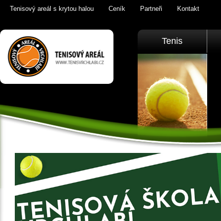
Tenisový areál s krytou halou
Ceník
Partneři
Kontakt
Tenis Vrchlabí
Tenis
golfový trenažér,
sauna,
KrkonošeTenis
Vrchlabí