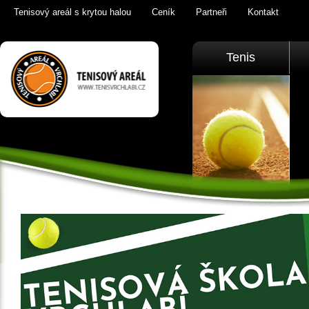
Tenisový areál s krytou halou
Ceník
Partneři
Kontakt
Tenis Vrchlabí
Tenis
golfový trenažér,
sauna,
KrkonošeTenis
Vrchlabí