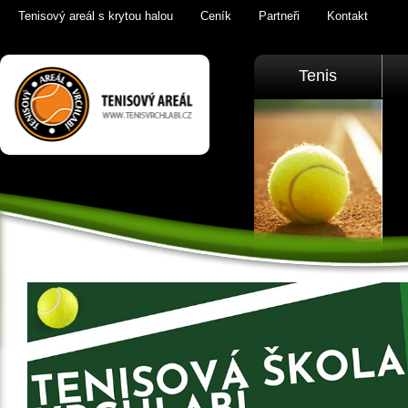
Tenisový areál s krytou halou
Ceník
Partneři
Kontakt
Tenis Vrchlabí
Tenis
golfový trenažér,
sauna,
KrkonošeTenis
Vrchlabí