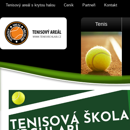
Tenisový areál s krytou halou
Ceník
Partneři
Kontakt
Tenis Vrchlabí
Tenis
golfový trenažér,
sauna,
KrkonošeTenis
Vrchlabí