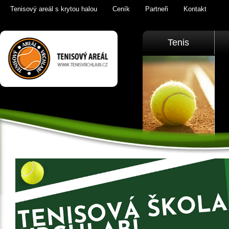
Tenisový areál s krytou halou
Ceník
Partneři
Kontakt
Tenis Vrchlabí
Tenis
golfový trenažér,
sauna,
KrkonošeTenis
Vrchlabí