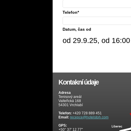
Telefon*
Datum, čas od
od 29.9.25, od 16:00
Kontakní údaje
Adresa
Tenisový areál
Valteřická 168
54301 Vrchlabí
Telefon:
+420 728 889 451
Email:
recepce@hotelstoh.com
GPS:
+50° 37' 12.77"