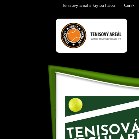
Tenisový areál s krytou halou
Ceník
Tenis Vrchlabí
golfový trenažér,
sauna,
KrkonošeTenis
Vrchlabí