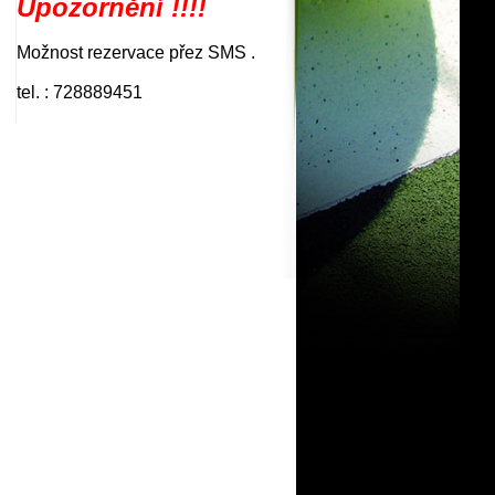
Upozornění !!!!
Možnost rezervace přez SMS .
tel. : 728889451