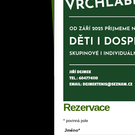
Rezervace
* povinná pole
Jméno*