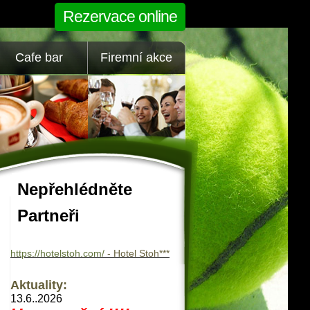
Rezervace online
Cafe bar
Firemní akce
Nepřehlédněte
Partneři
https://hotelstoh.com/
- Hotel Stoh***
Aktuality:
13.6..2026