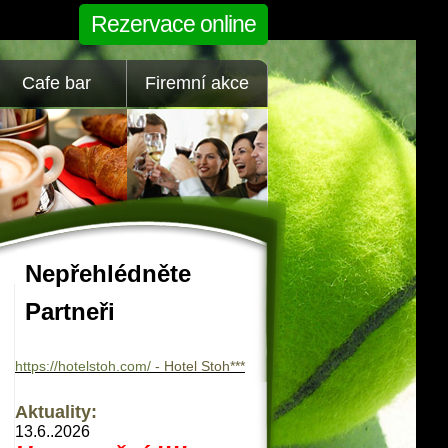
Rezervace online
Cafe bar
Firemní akce
Nepřehlédněte
Partneři
https://hotelstoh.com/
- Hotel Stoh***
Aktuality:
13.6..2026