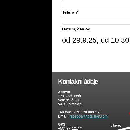
Telefon*
Datum, čas od
od 29.9.25, od 10:30
Kontakní údaje
Adresa
Tenisový areál
Valteřická 168
54301 Vrchlabí
Telefon:
+420 728 889 451
Email:
recepce@hotelstoh.com
GPS:
+50° 37' 12.77"