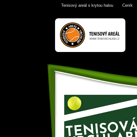
Tenisový areál s krytou halou
Ceník
Tenis Vrchlabí
golfový trenažér,
sauna,
KrkonošeTenis
Vrchlabí