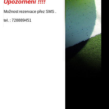
Upozornění !!!!
Možnost rezervace přez SMS .
tel. : 728889451