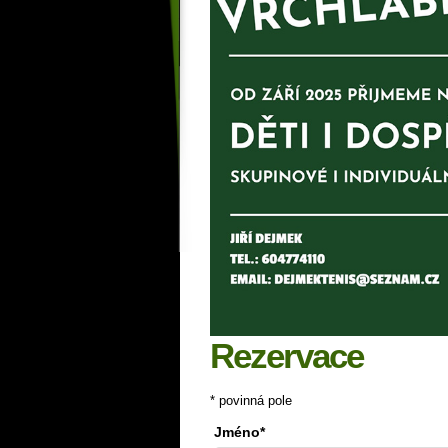
Rezervace
* povinná pole
Jméno*