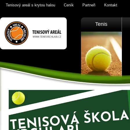
Tenisový areál s krytou halou
Ceník
Partneři
Kontakt
Tenis Vrchlabí
Tenis
golfový trenažér,
sauna,
KrkonošeTenis
Vrchlabí