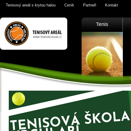
Tenisový areál s krytou halou
Ceník
Partneři
Kontakt
Tenis Vrchlabí
Tenis
golfový trenažér,
sauna,
KrkonošeTenis
Vrchlabí