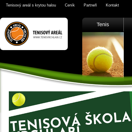
Tenisový areál s krytou halou
Ceník
Partneři
Kontakt
Tenis Vrchlabí
Tenis
golfový trenažér,
sauna,
KrkonošeTenis
Vrchlabí