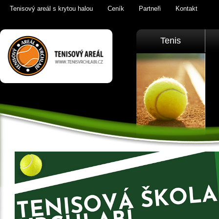
Tenisový areál s krytou halou
Ceník
Partneři
Kontakt
Tenis Vrchlabí
Tenis
golfový trenažér,
sauna,
KrkonošeTenis
Vrchlabí