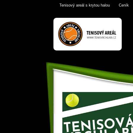
Tenisový areál s krytou halou
Ceník
Tenis Vrchlabí
golfový trenažér,
sauna,
KrkonošeTenis
Vrchlabí