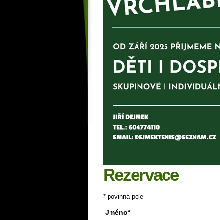
Rezervace
* povinná pole
Jméno*