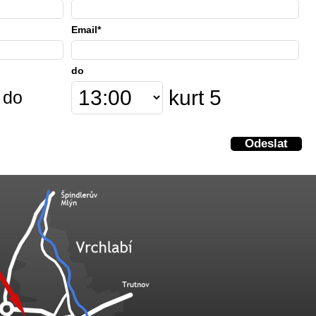
Email*
do
kurt 5
 do