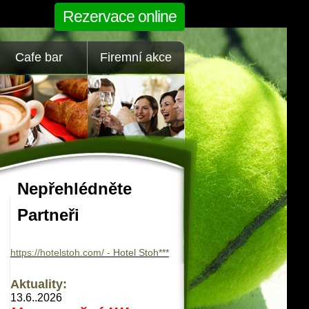
Rezervace online
Cafe bar
Firemní akce
Nepřehlédněte
Partneři
https://hotelstoh.com/
- Hotel Stoh***
Aktuality:
13.6..2026