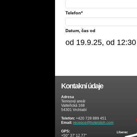
Telefon*
Datum, čas od
od 19.9.25, od 12:30
Kontakní údaje
Adresa
Tenisový areál
Valteřická 168
54301 Vrchlabí
Telefon:
+420 728 889 451
Email:
recepce@hotelstoh.com
GPS:
+50° 37' 12.77"