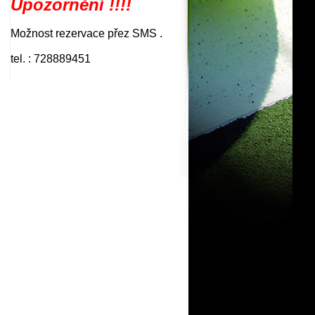
Upozornění !!!!
Možnost rezervace přez SMS .
tel. : 728889451