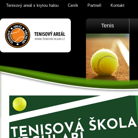
Tenisový areál s krytou halou
Ceník
Partneři
Kontakt
Tenis Vrchlabí
Tenis
golfový trenažér,
sauna,
KrkonošeTenis
Vrchlabí